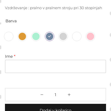
Vzdrževanje : pralno v pralnem stroju pri 30 stopinjah
Barva
Ime
*
Dodaj v košarico