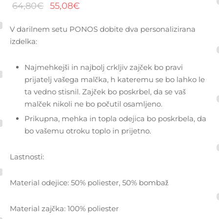
Izvirna
Trenutna
64,80
€
55,08
€
cena je
cena je:
V darilnem setu PONOS dobite dva personalizirana
bila:
55,08€.
izdelka:
64,80€.
Najmehkejši in najbolj crkljiv zajček bo pravi
prijatelj vašega malčka, h kateremu se bo lahko le
ta vedno stisnil. Zajček bo poskrbel, da se vaš
malček nikoli ne bo počutil osamljeno.
Prikupna, mehka in topla odejica bo poskrbela, da
bo vašemu otroku toplo in prijetno.
Lastnosti:
Material odejice: 50% poliester, 50% bombaž
Material zajčka: 100% poliester