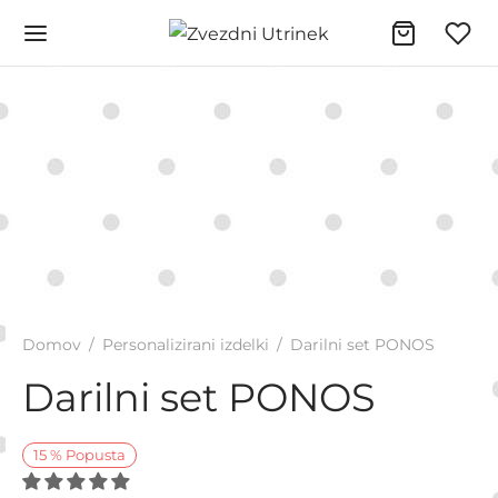
Domov
/
Personalizirani izdelki
/
Darilni set PONOS
Darilni set PONOS
15
%
Popusta