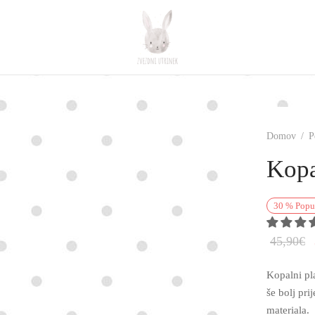
Domov
/
P
Kopa
30
%
Popu
45,90
€
Kopalni pl
še bolj pri
materiala.