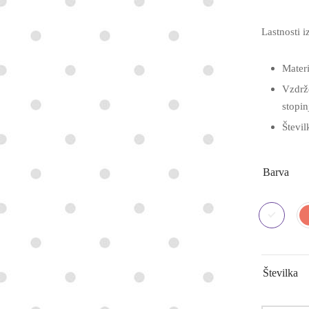
Lastnosti i
Mater
Vzdrže
stopin
Števil
Barva
Številka