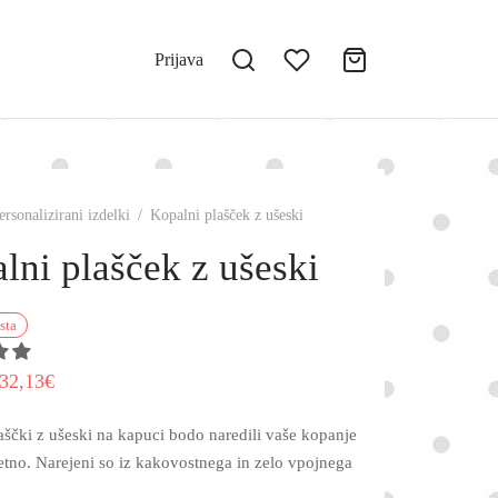
Prijava
ersonalizirani izdelki
/
Kopalni plašček z ušeski
lni plašček z ušeski
sta
Izvirna
Trenutna
32,13
€
cena je
cena je:
aščki z ušeski na kapuci bodo naredili vaše kopanje
bila:
32,13€.
jetno. Narejeni so iz kakovostnega in zelo vpojnega
45,90€.