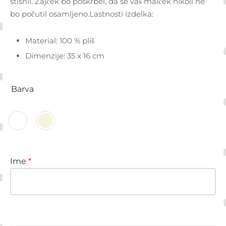
stisnil. Zajček bo poskrbel, da se vaš malček nikoli ne
bo počutil osamljeno.Lastnosti izdelka:
Material: 100 % pliš
Dimenzije: 35 x 16 cm
Barva
Ime
*