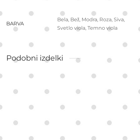
Bela, Bež, Modra, Roza, Siva,
BARVA
Svetlo viola, Temno viola
Podobni izdelki
Voščilnica ob rojstvu
Personalizirana
otroka
odejica z motivom
1,20
€
38,90
€