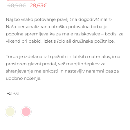
Izvirna
Trenutna
40,90
€
28,63
€
cena je
cena je:
Naj bo vsako potovanje pravljična dogodivščina! ✨
bila:
28,63€.
Naša personalizirana otroška potovalna torba je
40,90€.
popolna spremljevalka za male raziskovalce – bodisi za
vikend pri babici, izlet s šolo ali družinske počitnice.
Torba je izdelana iz trpežnih in lahkih materialov, ima
prostoren glavni predal, več manjših žepkov za
shranjevanje malenkosti in nastavljiv naramni pas za
udobno nošenje.
Barva