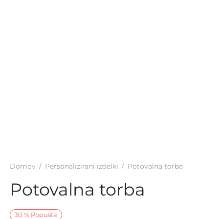
Domov
/
Personalizirani izdelki
/
Potovalna torba
Potovalna torba
30
%
Popusta